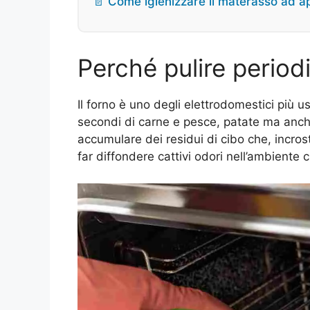
📄 Come igienizzare il materasso ad ap
Perché pulire period
Il forno è uno degli elettrodomestici più us
secondi di carne e pesce, patate ma anch
accumulare dei residui di cibo che, incros
far diffondere cattivi odori nell’ambiente c