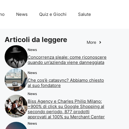
ino
News
Quiz e Giochi
Salute
Articoli da leggere
More
News
Concorrenza sleale: come riconoscere
quando un’azienda viene danneggiata
News
Che cos’è catasync? Abbiamo chiesto
al suo fondatore
News
Biss Agency e Charles Philip Milano:
+900% di click su Google Shopping al
secondo periodo, 877 prodotti
approvati al 100% su Merchant Center
News