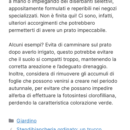
a mano o impiegando dei diserbanti selettivi,
appositamente formulati e reperibili nei negozi
specializzati. Non è finita qui! Ci sono, infatti,
ulteriori accorgimenti che potrebbero
permetterti di avere un prato impeccabile.
Alcuni esempi? Evita di camminare sul prato
dopo averlo irrigato, questo potrebbe evitare
che il suolo si compatti troppo, mantenendo la
corretta areazione e l’adeguato drenaggio.
Inoltre, considera di rimuovere gli accumuli di
foglie che possono venirsi a creare nel periodo
autunnale, per evitare che possano impedire
all’erba di effettuare la fotosintesi clorofilliana,
perdendo la caratteristica colorazione verde.
Categorie
Giardino
Stendibiancheria ordinato: un trucco