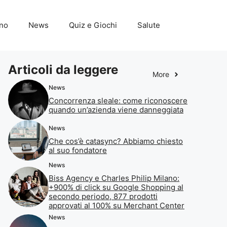
ino
News
Quiz e Giochi
Salute
Articoli da leggere
More
News
Concorrenza sleale: come riconoscere
quando un’azienda viene danneggiata
News
Che cos’è catasync? Abbiamo chiesto
al suo fondatore
News
Biss Agency e Charles Philip Milano:
+900% di click su Google Shopping al
secondo periodo, 877 prodotti
approvati al 100% su Merchant Center
News