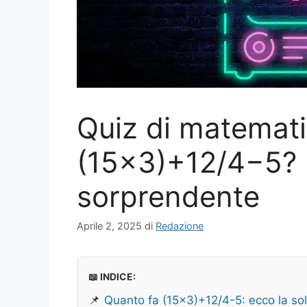
Quiz di matemati
(15×3)+12/4−5? E
sorprendente
Aprile 2, 2025
di
Redazione
📖 INDICE:
📌
Quanto fa (15×3)+12/4-5: ecco la so