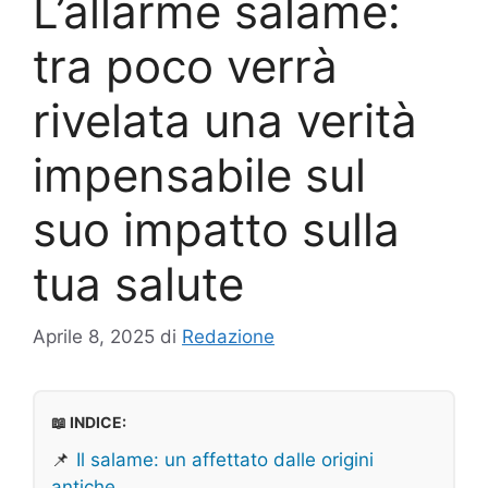
L’allarme salame:
tra poco verrà
rivelata una verità
impensabile sul
suo impatto sulla
tua salute
Aprile 8, 2025
di
Redazione
📖 INDICE:
📌
Il salame: un affettato dalle origini
antiche