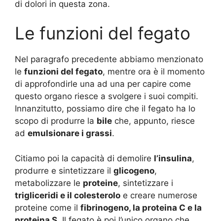
di dolori in questa zona.
Le funzioni del fegato
Nel paragrafo precedente abbiamo menzionato
le
funzioni del fegato
, mentre ora è il momento
di approfondirle una ad una per capire come
questo organo riesce a svolgere i suoi compiti.
Innanzitutto, possiamo dire che il fegato ha lo
scopo di produrre la
bile
che, appunto, riesce
ad
emulsionare i grassi
.
Citiamo poi la capacità di demolire
l’insulina
,
produrre e sintetizzare il
glicogeno
,
metabolizzare le
proteine
, sintetizzare i
trigliceridi e il colesterolo
e creare numerose
proteine come il
fibrinogeno, la proteina C e la
proteina S
. Il fegato è poi l’unico organo che