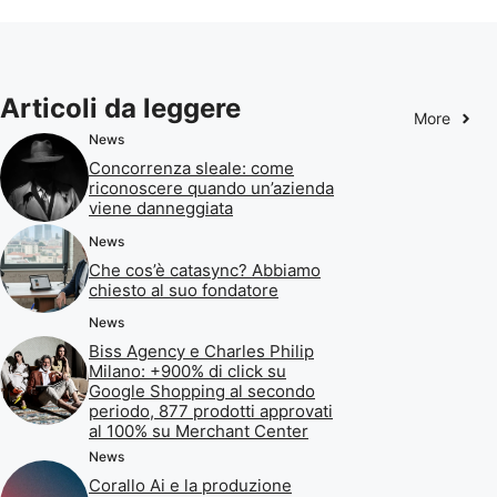
Articoli da leggere
More
News
Concorrenza sleale: come
riconoscere quando un’azienda
viene danneggiata
News
Che cos’è catasync? Abbiamo
chiesto al suo fondatore
News
Biss Agency e Charles Philip
Milano: +900% di click su
Google Shopping al secondo
periodo, 877 prodotti approvati
al 100% su Merchant Center
News
Corallo Ai e la produzione