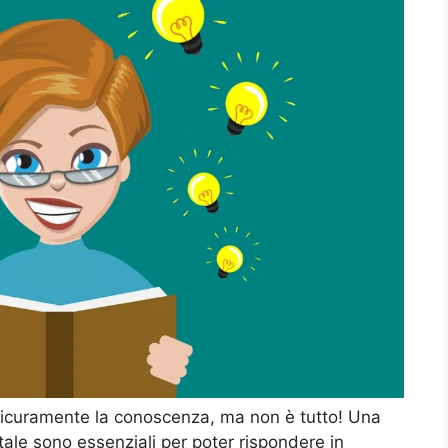
? Sicuramente la conoscenza, ma non è tutto! Una
ale sono essenziali per poter rispondere in