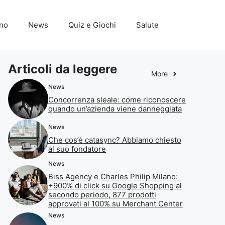
ino
News
Quiz e Giochi
Salute
Articoli da leggere
More
News
Concorrenza sleale: come riconoscere
quando un’azienda viene danneggiata
News
Che cos’è catasync? Abbiamo chiesto
al suo fondatore
News
Biss Agency e Charles Philip Milano:
+900% di click su Google Shopping al
secondo periodo, 877 prodotti
approvati al 100% su Merchant Center
News