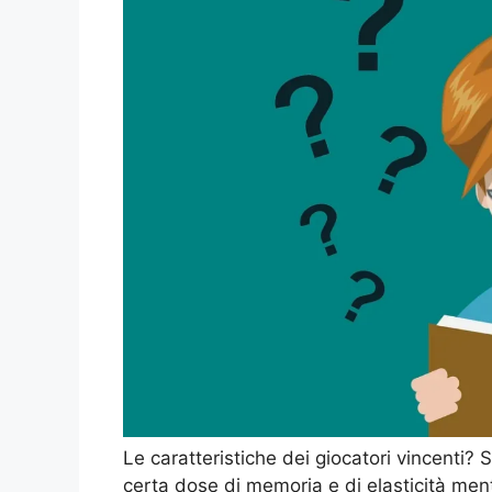
Le caratteristiche dei giocatori vincenti
certa dose di memoria e di elasticità ment